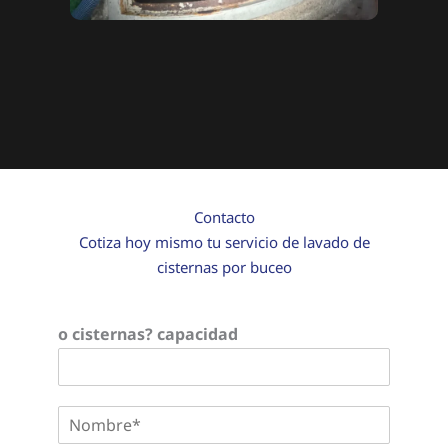
Contacto
Cotiza hoy mismo tu servicio de lavado de
cisternas por buceo
o cisternas? capacidad
N
o