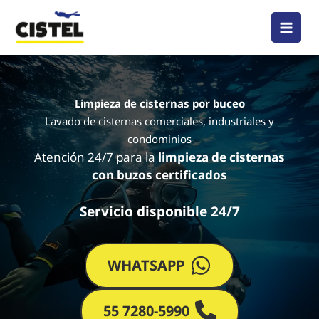
Ir
al
contenido
Limpieza de cisternas por buceo
Lavado de cisternas comerciales, industriales y
condominios
Atención 24/7 para la
limpieza de cisternas
con buzos
certificados
Servicio disponible 24/7
WHATSAPP
55 7280-5990