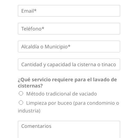
m
E
b
m
r
a
e
T
i
*
e
l
l
*
A
é
l
f
c
o
C
a
n
a
l
o
n
d
*
¿Qué servicio requiere para el lavado de
t
í
cisternas?
i
a
d
o
Método tradicional de vaciado
a
M
Limpieza por buceo (para condominio o
d
u
y
industria)
n
c
i
a
c
C
p
i
o
a
p
m