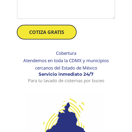
c
i
e
i
o
n
d
*
t
a
a
d
r
COTIZA GRATIS
l
i
a
o
c
s
i
Cobertura
s
Atendemos en toda la CDMX y municipios
t
e
cercanos del Estado de México
r
Servicio inmediato 24/7
n
Para tu lavado de cisternas por buceo
a
o
t
i
n
a
c
o